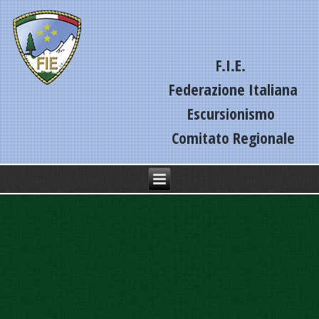
F.I.E.
Federazione Italiana
Escursionismo
Comitato Regionale
Liguria